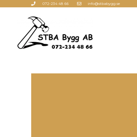
Hoppa
072-234 48 66
info@stbabygg.se
till
innehåll